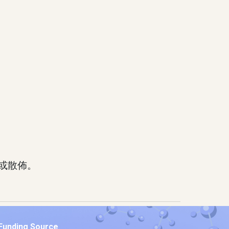
或散佈。
Funding Source