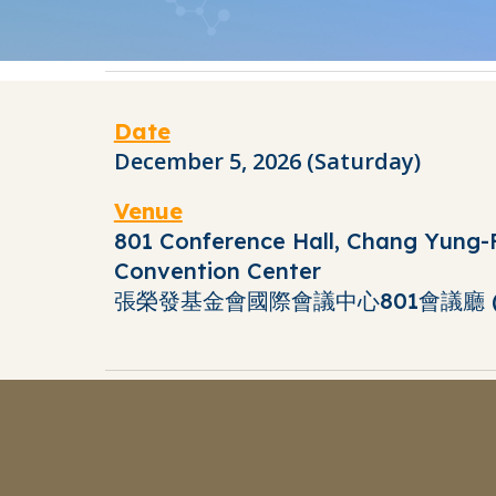
Date
December 5
, 202
6
(Saturday)
Venue
801 Conference Hall, Chang Yung-
Convention Center
張榮發基金會國際會議中心801會議廳 