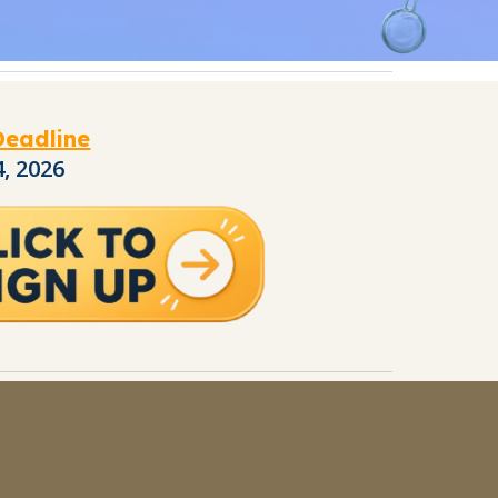
Deadline
4
, 202
6