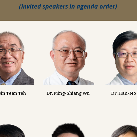
(Invited speakers in agenda order)
Dr. Ming-Shiang Wu
Bin
T
ean
Teh
Dr. Han-Mo