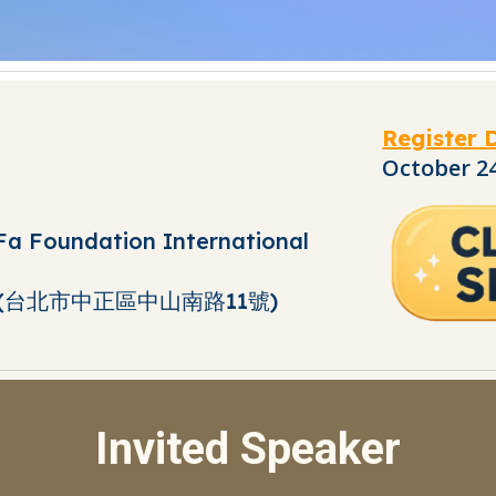
Register 
October
2
Fa Foundation International
(台北市中正區中山南路11號)
Invited Speaker