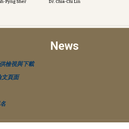
uh-Pyng Sher
Dr.
Chia-Chi Lin
News
手冊可供檢視與下載
壁報論文頁面
報名