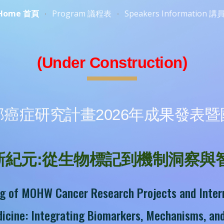
Home 首頁
Program 議程表
Speakers Information 
ip to main content
Skip to navigat
(Under Construction)
癌症研究計畫2026年成
果
發表暨
新紀元:從生物標記到機制洞察與
g of MOHW Cancer Research Projects and Inte
dicine: Integrating Biomarkers, Mechanisms, an